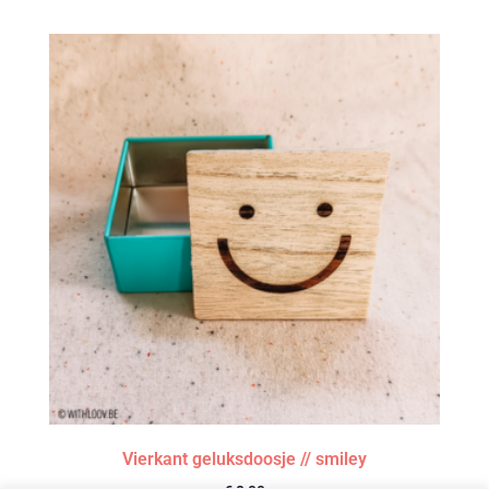
Vierkant geluksdoosje // smiley