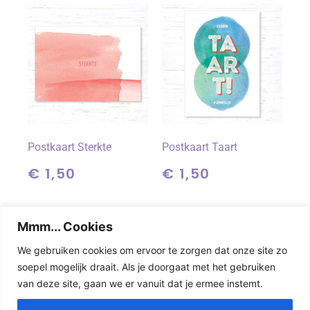
Postkaart Sterkte
Postkaart Taart
€
1,50
€
1,50
Toevoegen aan
Toevoegen aan
Mmm... Cookies
winkelwagen
winkelwagen
We gebruiken cookies om ervoor te zorgen dat onze site zo
soepel mogelijk draait. Als je doorgaat met het gebruiken
←
1
2
3
4
→
van deze site, gaan we er vanuit dat je ermee instemt.