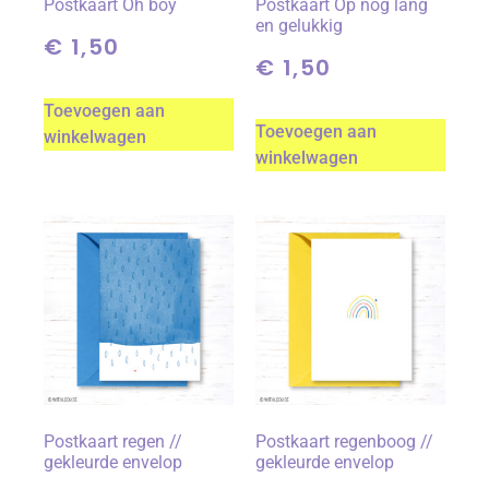
Postkaart Oh boy
Postkaart Op nog lang
en gelukkig
€
1,50
€
1,50
Toevoegen aan
Toevoegen aan
winkelwagen
winkelwagen
Postkaart regen //
Postkaart regenboog //
gekleurde envelop
gekleurde envelop