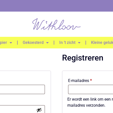
pier
Gekoesterd
In ’t zicht
Kleine gelu
Registreren
E-mailadres
*
Er wordt een link om een 
mailadres verzonden.