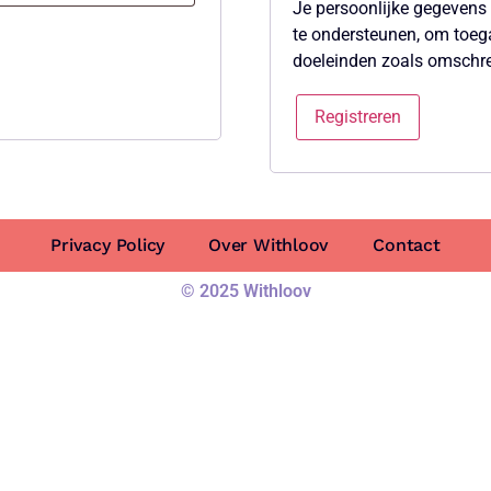
Je persoonlijke gegevens 
te ondersteunen, om toega
doeleinden zoals omschr
Registreren
Privacy Policy
Over Withloov
Contact
© 2025 Withloov