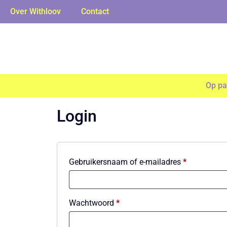
Over Withloov
Contact
Op pa
Login
Gebruikersnaam of e-mailadres
*
Wachtwoord
*